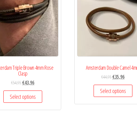
erdam Triple Brown 4mm Rose
Amsterdam Double Camel 4
Clasp
€
44,95
€
35,96
€
54,95
€
43,96
Select options
Select options