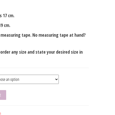
s 17 cm.
19 cm.
a measuring tape. No measuring tape at hand?
t order any size and state your desired size in
t
m