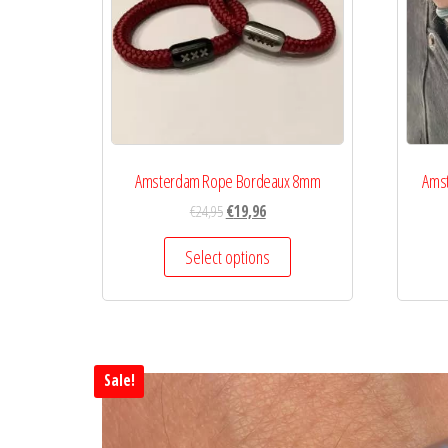
Amsterdam Rope Bordeaux 8mm
Ams
€
24,95
€
19,96
Select options
Sale!