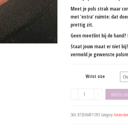
Meet je pols strak maar co
met ‘extra’ ruimte: dat doen
prettig zit.
Geen meetlint bij de hand
Staat jouw maat er niet bij
vermeld je gewenste polsm
Wrist size
Amsterdam
-
+
Add to car
Grey
4mm
SKU:
8720364911393
Category:
Amsterda
Steel
Clasp