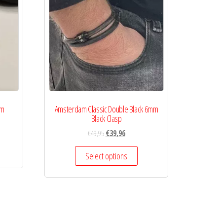
mm
Amsterdam Classic Double Black 6mm
Black Clasp
€
49,95
€
39,96
Select options