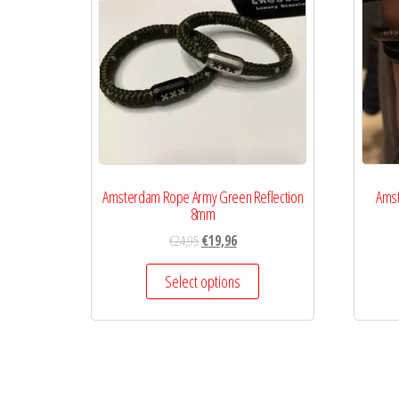
Amsterdam Rope Army Green Reflection
Amst
8mm
€
24,95
€
19,96
Select options