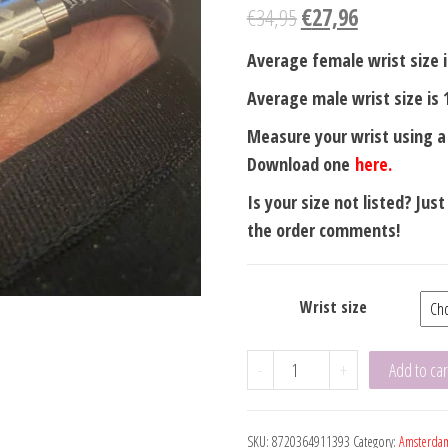
€
34,95
€
27,96
Average female wrist size i
Average male wrist size is 
Measure your wrist using 
Download one
here.
Is your size not listed? Jus
the order comments!
Wrist size
Amsterdam
-
+
Add to car
Grey
4mm
SKU:
8720364911393
Category:
Amsterda
Steel