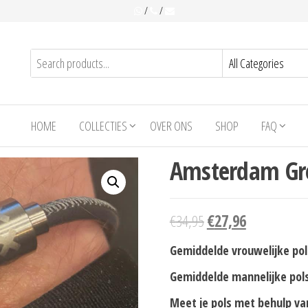
/
/
HOME
COLLECTIES
OVER ONS
SHOP
FAQ
Amsterdam Gre
€
34,95
€
27,96
Gemiddelde vrouwelijke pol
Gemiddelde mannelijke pols
Meet je pols met behulp va