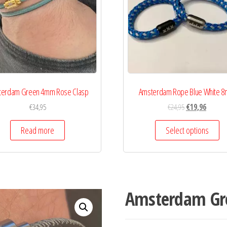
terdam Green 4mm Rose Clasp
Amsterdam Rope Blue White 
€
34,95
€
24,95
€
19,96
Read more
Select options
Amsterdam Gre