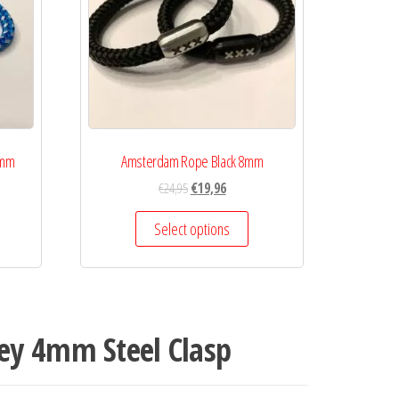
8mm
Amsterdam Rope Black 8mm
€
24,95
€
19,96
Select options
y 4mm Steel Clasp